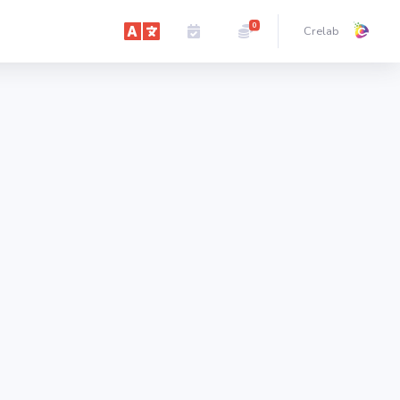
0
Crelab