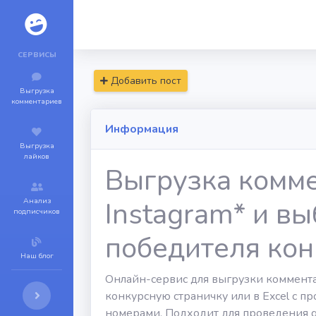
СЕРВИСЫ
Добавить пост
Выгрузка
комментариев
Информация
Выгрузка
лайков
Выгрузка комм
Анализ
Instagram* и в
подписчиков
победителя кон
Наш блог
Онлайн-сервис для выгрузки комментар
конкурсную страничку или в Excel с 
номерами. Подходит для проведения g