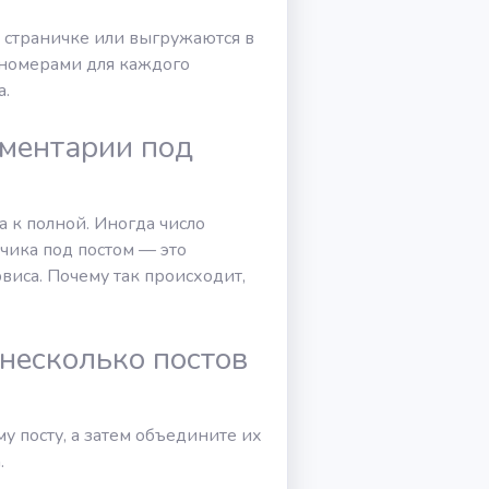
 страничке или выгружаются в
 номерами для каждого
а.
мментарии под
а к полной. Иногда число
чика под постом — это
рвиса. Почему так происходит,
несколько постов
 посту, а затем объедините их
.