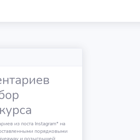
ентариев
ыбор
курса
иев из поста Instagram* на
проставленными порядковыми
iveaway и розыгрышей: