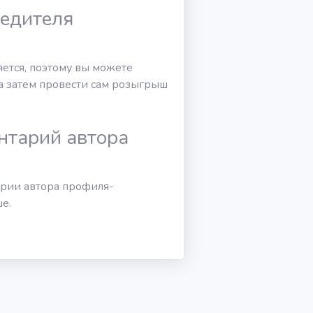
бедителя
яется, поэтому вы можете
 а затем провести сам розыгрыш
нтарий автора
арии автора профиля-
е.